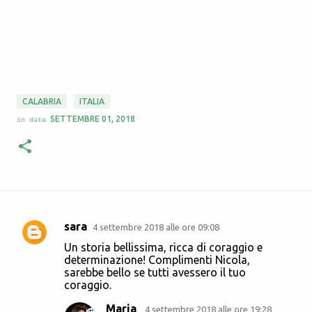
CALABRIA
ITALIA
SETTEMBRE 01, 2018
in data
sara
4 settembre 2018 alle ore 09:08
C
Un storia bellissima, ricca di coraggio e
o
determinazione! Complimenti Nicola,
sarebbe bello se tutti avessero il tuo
m
coraggio.
m
Maria
4 settembre 2018 alle ore 19:28