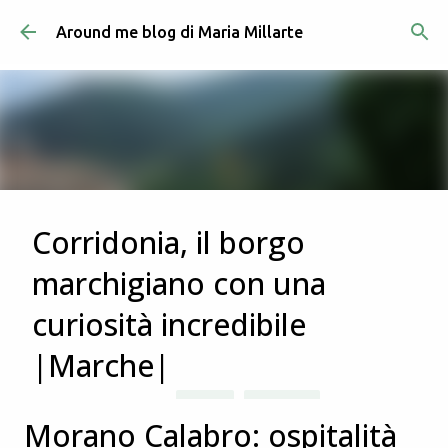
Passa ai contenuti principali
Around me blog di Maria Millarte
Corridonia, il borgo
marchigiano con una
curiosità incredibile
|Marche|
Post in evidenza
ITALIA
MARCHE
in data
luglio 03, 2023
Morano Calabro: ospitalità
Corridonia è uno dei borghi del maceratese che mi ero