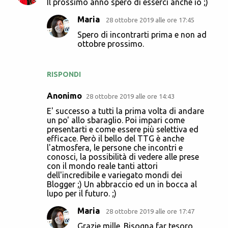
Il prossimo anno spero di esserci anche io ;)
o
Maria
28 ottobre 2019 alle ore 17:45
m
Spero di incontrarti prima e non ad
m
ottobre prossimo.
e
n
RISPONDI
t
i
Anonimo
28 ottobre 2019 alle ore 14:43
E' successo a tutti la prima volta di andare
un po' allo sbaraglio. Poi impari come
presentarti e come essere più selettiva ed
efficace. Però il bello del TTG è anche
l'atmosfera, le persone che incontri e
conosci, la possibilità di vedere alle prese
con il mondo reale tanti attori
dell'incredibile e variegato mondi dei
Blogger ;) Un abbraccio ed un in bocca al
lupo per il futuro. ;)
Maria
28 ottobre 2019 alle ore 17:47
Grazie mille. Bisogna far tesoro