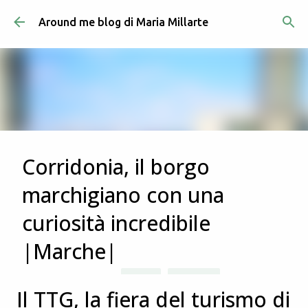
Passa ai contenuti principali
Around me blog di Maria Millarte
Corridonia, il borgo
marchigiano con una
curiosità incredibile
|Marche|
Post in evidenza
ITALIA
MARCHE
in data
luglio 03, 2023
Il TTG, la fiera del turismo di
Corridonia è uno dei borghi del maceratese che mi ero