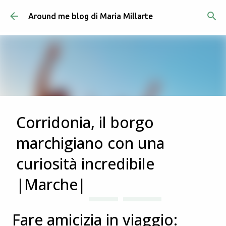
Passa ai contenuti principali
Around me blog di Maria Millarte
Corridonia, il borgo
marchigiano con una
curiosità incredibile
|Marche|
Post in evidenza
ITALIA
MARCHE
in data
luglio 03, 2023
Fare amicizia in viaggio:
Corridonia è uno dei borghi del maceratese che mi ero