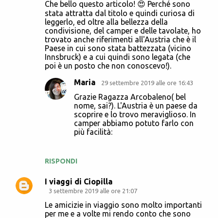
o
Che bello questo articolo! 😍 Perché sono
stata attratta dal titolo e quindi curiosa di
m
leggerlo, ed oltre alla bellezza della
m
condivisione, del camper e delle tavolate, ho
trovato anche riferimenti all'Austria che è il
e
Paese in cui sono stata battezzata (vicino
n
Innsbruck) e a cui quindi sono legata (che
poi è un posto che non conoscevo!).
t
i
Maria
29 settembre 2019 alle ore 16:43
Grazie Ragazza Arcobaleno( bel
nome, sai?). L'Austria è un paese da
scoprire e lo trovo meraviglioso. In
camper abbiamo potuto farlo con
più facilità:
RISPONDI
I viaggi di Ciopilla
3 settembre 2019 alle ore 21:07
Le amicizie in viaggio sono molto importanti
per me e a volte mi rendo conto che sono