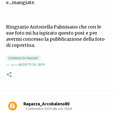
e....mangiate.
Ringrazio Antonella Palmisano che con le
sue foto mi ha ispirato questo post e per
avermi concesso la pubblicazione della foto
di copertina.
CONSIGLI DI VIAGGIO
AGOSTO 30, 2019
in data
Ragazza_Arcobaleno80
C
3 settembre 2019 alle ore 19:59