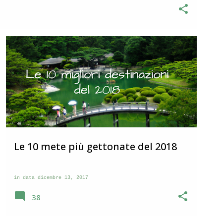
e Marche in provincia di Macerata . Il borgo si incontra
la Val di Chienti che da Civitanova Marche va verso i Monti
panile che svetta al centro di una serie di case che si
ghi nel maceratese che grosso modo si somigliano
Le 10 mete più gettonate del 2018
in data
dicembre 13, 2017
38