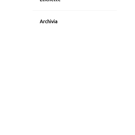
Archivia
1
luglio 2023
1
ottobre 2022
1
settembre 2022
2
agosto 2022
2
luglio 2022
2
giugno 2022
1
maggio 2022
2
aprile 2022
1
febbraio 2022
1
gennaio 2022