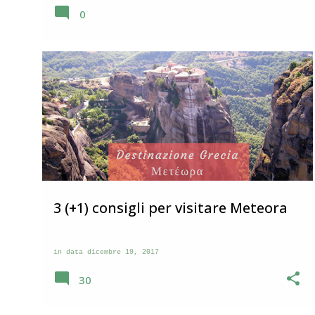
questo paese. Visita a Corridonia Corridonia si trova nell
0
dopo pochi chilometri, sulla sinistra, quando si percorre 
Sibillini. Da lontano si può vedere il suo profilo con il cam
estendono su un’altura. Dopo aver visitato parecchi bor
immaginavo che anche Corridonia avesse il bel ce...
EUROPA
VIAGGI IN CAMPER
3 (+1) consigli per visitare Meteora
in data
dicembre 19, 2017
30