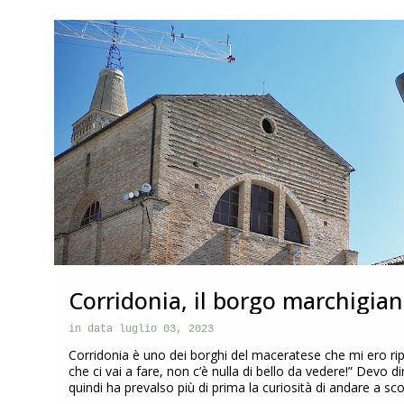
o
s
ITALIA
MARCHE
t
Corridonia, il borgo marchigian
|Marche|
in data
luglio 03, 2023
Corridonia è uno dei borghi del maceratese che mi ero rip
che ci vai a fare, non c’è nulla di bello da vedere!” Devo 
quindi ha prevalso più di prima la curiosità di andare a s
questo post vi racconto la particolarità di Corridonia che