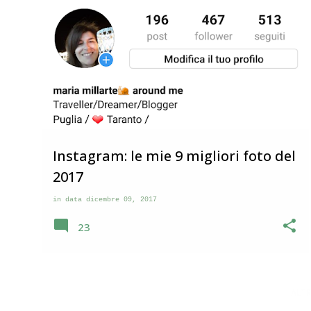
ME
Instagram: le mie 9 migliori foto del
2017
in data
dicembre 09, 2017
23
ALTR