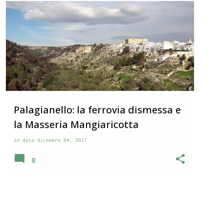
PUGLIA
PUGLIA DELLE GRAVINE
Palagianello: la ferrovia dismessa e
la Masseria Mangiaricotta
in data
dicembre 04, 2017
8
I POST