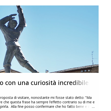
o con una curiosità incredibile
roposta di visitare, nonostante mi fosse stato detto: ”Ma
dire che questa frase ha sempre l’effetto contrario su di me e
coprirla. Alla fine posso confermare che ho fatto bene e in
 stupisce e che ha rappresentato per me la vera scoperta di