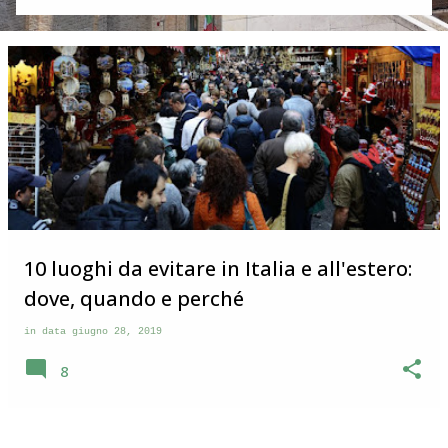
in questo post vi racconto la particolarità di Corridonia che
stupisce e che ha rappresentato per me la vera scoperta di
questo paese. Visita a Corridonia Corridonia si trova nelle
Marche in provincia di Macerata . Il borgo si incontra dopo
pochi chilometri, sulla sinistra, quando si percorre la Val di
Chienti che da Civitanova Marche va verso i Monti Sibillini.
Da lontano si può vedere il suo profilo con il campanile che
svetta al centro di una serie di case che si estendono su
un’altura. Dopo aver visitato parecchi borghi nel
maceratese che grosso modo si somigliano immaginavo
che anche Corridonia avesse il bel ce...
10 luoghi da evitare in Italia e all'estero:
dove, quando e perché
in data
giugno 28, 2019
8