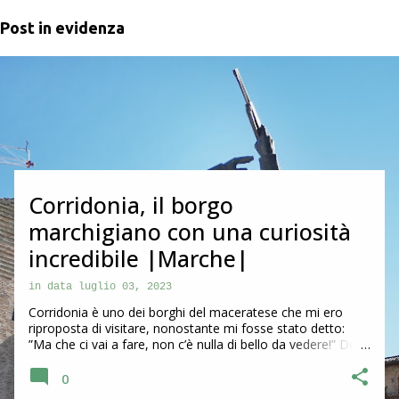
Post in evidenza
P
o
s
t
Corridonia, il borgo
marchigiano con una curiosità
incredibile |Marche|
in data
luglio 03, 2023
Corridonia è uno dei borghi del maceratese che mi ero
riproposta di visitare, nonostante mi fosse stato detto:
”Ma che ci vai a fare, non c’è nulla di bello da vedere!” Devo
dire che questa frase ha sempre l’effetto contrario su di me
e quindi ha prevalso più di prima la curiosità di andare a
0
scoprirla. Alla fine posso confermare che ho fatto bene e