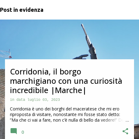
Post in evidenza
P
o
s
t
Corridonia, il borgo
marchigiano con una curiosità
incredibile |Marche|
in data
luglio 03, 2023
Corridonia è uno dei borghi del maceratese che mi ero
riproposta di visitare, nonostante mi fosse stato detto:
”Ma che ci vai a fare, non c’è nulla di bello da vedere!” Devo
dire che questa frase ha sempre l’effetto contrario su di me
e quindi ha prevalso più di prima la curiosità di andare a
0
scoprirla. Alla fine posso confermare che ho fatto bene e