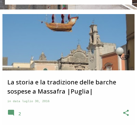
in questo post vi racconto la particolarità di Corridonia che
stupisce e che ha rappresentato per me la vera scoperta di
questo paese. Visita a Corridonia Corridonia si trova nelle
Marche in provincia di Macerata . Il borgo si incontra dopo
pochi chilometri, sulla sinistra, quando si percorre la Val di
Chienti che da Civitanova Marche va verso i Monti Sibillini.
Da lontano si può vedere il suo profilo con il campanile che
svetta al centro di una serie di case che si estendono su
un’altura. Dopo aver visitato parecchi borghi nel
maceratese che grosso modo si somigliano immaginavo
che anche Corridonia avesse il bel ce...
La storia e la tradizione delle barche
sospese a Massafra |Puglia|
in data
luglio 30, 2016
2