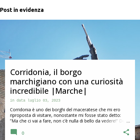
Post in evidenza
P
o
s
t
Corridonia, il borgo
marchigiano con una curiosità
incredibile |Marche|
in data
luglio 03, 2023
Corridonia è uno dei borghi del maceratese che mi ero
riproposta di visitare, nonostante mi fosse stato detto:
”Ma che ci vai a fare, non c’è nulla di bello da vedere!” Devo
dire che questa frase ha sempre l’effetto contrario su di me
e quindi ha prevalso più di prima la curiosità di andare a
0
scoprirla. Alla fine posso confermare che ho fatto bene e