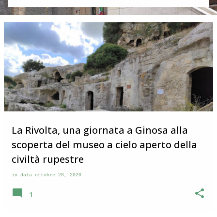
in questo post vi racconto la particolarità di Corridonia che
stupisce e che ha rappresentato per me la vera scoperta di
questo paese. Visita a Corridonia Corridonia si trova nelle
Marche in provincia di Macerata . Il borgo si incontra dopo
pochi chilometri, sulla sinistra, quando si percorre la Val di
Chienti che da Civitanova Marche va verso i Monti Sibillini.
Da lontano si può vedere il suo profilo con il campanile che
svetta al centro di una serie di case che si estendono su
un’altura. Dopo aver visitato parecchi borghi nel
maceratese che grosso modo si somigliano immaginavo
che anche Corridonia avesse il bel ce...
La Rivolta, una giornata a Ginosa alla
scoperta del museo a cielo aperto della
civiltà rupestre
in data
ottobre 28, 2020
1