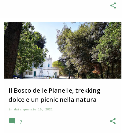
e Marche in provincia di Macerata . Il borgo si incontra
la Val di Chienti che da Civitanova Marche va verso i Monti
panile che svetta al centro di una serie di case che si
ghi nel maceratese che grosso modo si somigliano
ESCURSIONI
PUGLIA
Il Bosco delle Pianelle, trekking
dolce e un picnic nella natura
in data
gennaio 10, 2021
7