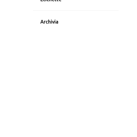
Archivia
1
luglio 2023
1
ottobre 2022
1
settembre 2022
2
agosto 2022
2
luglio 2022
2
giugno 2022
1
maggio 2022
2
aprile 2022
1
febbraio 2022
1
gennaio 2022