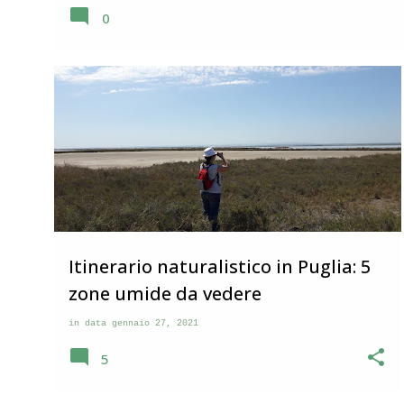
questo paese. Visita a Corridonia Corridonia si trova nell
0
dopo pochi chilometri, sulla sinistra, quando si percorre 
Sibillini. Da lontano si può vedere il suo profilo con il cam
estendono su un’altura. Dopo aver visitato parecchi bor
immaginavo che anche Corridonia avesse il bel ce...
ESCURSIONI
PUGLIA
Itinerario naturalistico in Puglia: 5
zone umide da vedere
in data
gennaio 27, 2021
5