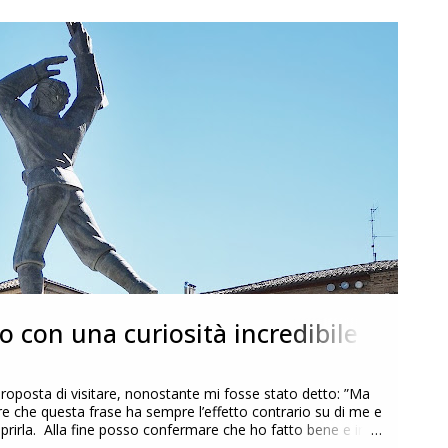
o con una curiosità incredibile
roposta di visitare, nonostante mi fosse stato detto: ”Ma
dire che questa frase ha sempre l’effetto contrario su di me e
coprirla. Alla fine posso confermare che ho fatto bene e in
 stupisce e che ha rappresentato per me la vera scoperta di