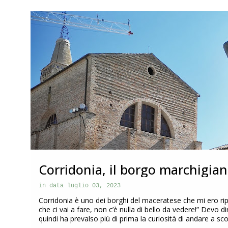
o
s
ITALIA
MARCHE
t
Corridonia, il borgo marchigian
|Marche|
in data
luglio 03, 2023
Corridonia è uno dei borghi del maceratese che mi ero rip
che ci vai a fare, non c’è nulla di bello da vedere!” Devo 
quindi ha prevalso più di prima la curiosità di andare a s
questo post vi racconto la particolarità di Corridonia che