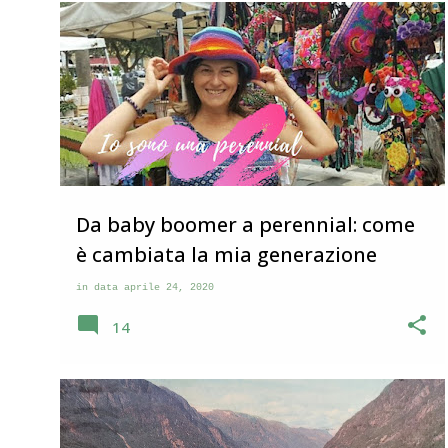
ME
RIFLESSIONI
STORIE DI VITA
Da baby boomer a perennial: come
è cambiata la mia generazione
in data
aprile 24, 2020
14
STORIE DI VITA