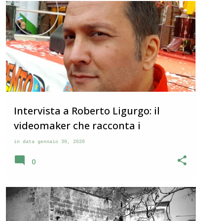
MASSAFRA
STORIE DI VITA
Intervista a Roberto Ligurgo: il
videomaker che racconta i
Carnevali d'Italia
in data
gennaio 30, 2020
0
MASSAFRA
STORIE DI VITA