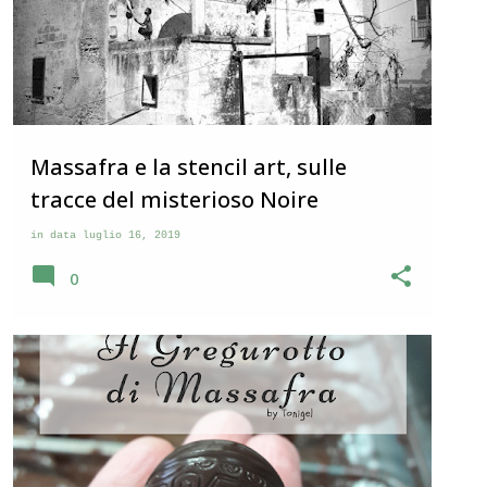
Massafra e la stencil art, sulle
tracce del misterioso Noire
in data
luglio 16, 2019
0
PUGLIA
STORIE DI VITA