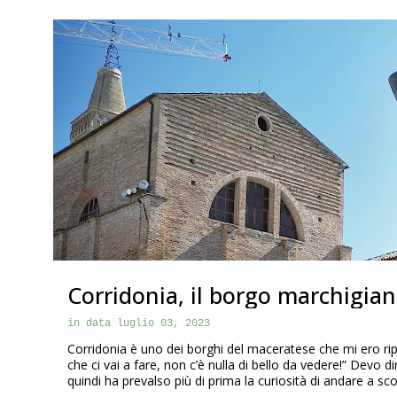
o
s
ITALIA
MARCHE
t
Corridonia, il borgo marchigian
|Marche|
in data
luglio 03, 2023
Corridonia è uno dei borghi del maceratese che mi ero rip
che ci vai a fare, non c’è nulla di bello da vedere!” Devo 
quindi ha prevalso più di prima la curiosità di andare a s
questo post vi racconto la particolarità di Corridonia che