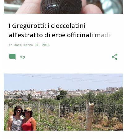
I Gregurotti: i cioccolatini
all'estratto di erbe officinali made
in Massafra
in data
marzo 01, 2018
32
MASSAFRA
STORIE DI VITA