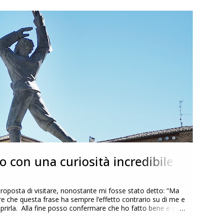
o con una curiosità incredibile
roposta di visitare, nonostante mi fosse stato detto: ”Ma
dire che questa frase ha sempre l’effetto contrario su di me e
coprirla. Alla fine posso confermare che ho fatto bene e in
 stupisce e che ha rappresentato per me la vera scoperta di