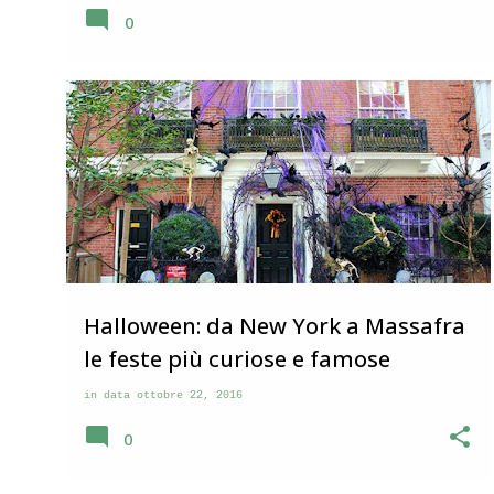
questo paese. Visita a Corridonia Corridonia si trova nell
0
dopo pochi chilometri, sulla sinistra, quando si percorre 
Sibillini. Da lontano si può vedere il suo profilo con il cam
estendono su un’altura. Dopo aver visitato parecchi bor
immaginavo che anche Corridonia avesse il bel ce...
PUGLIA
Halloween: da New York a Massafra
le feste più curiose e famose
in data
ottobre 22, 2016
0