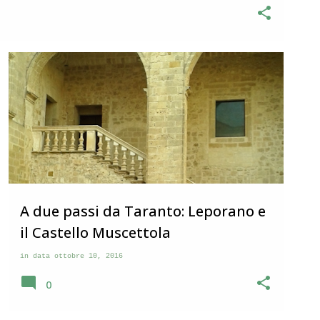
e Marche in provincia di Macerata . Il borgo si incontra
la Val di Chienti che da Civitanova Marche va verso i Monti
panile che svetta al centro di una serie di case che si
ghi nel maceratese che grosso modo si somigliano
PUGLIA
A due passi da Taranto: Leporano e
il Castello Muscettola
in data
ottobre 10, 2016
0