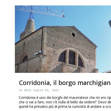
o
s
ITALIA
MARCHE
t
Corridonia, il borgo marchigian
|Marche|
in data
luglio 03, 2023
Corridonia è uno dei borghi del maceratese che mi ero rip
che ci vai a fare, non c’è nulla di bello da vedere!” Devo 
quindi ha prevalso più di prima la curiosità di andare a s
questo post vi racconto la particolarità di Corridonia che