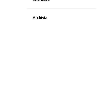
Archivia
1
luglio 2023
1
ottobre 2022
1
settembre 2022
2
agosto 2022
2
luglio 2022
2
giugno 2022
1
maggio 2022
2
aprile 2022
1
febbraio 2022
1
gennaio 2022