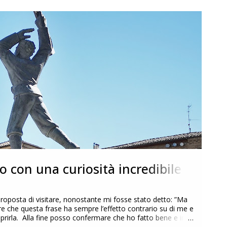
o con una curiosità incredibile
roposta di visitare, nonostante mi fosse stato detto: ”Ma
dire che questa frase ha sempre l’effetto contrario su di me e
coprirla. Alla fine posso confermare che ho fatto bene e in
 stupisce e che ha rappresentato per me la vera scoperta di