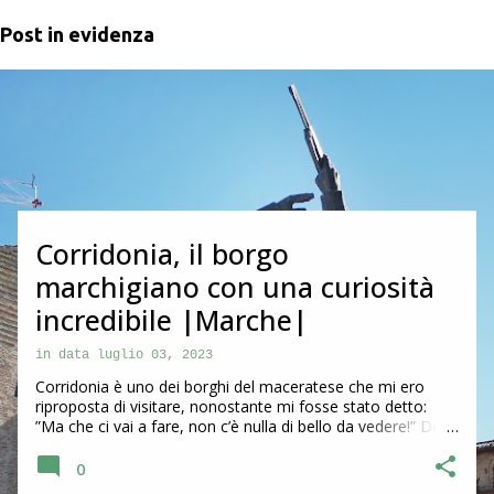
Post in evidenza
P
o
s
t
Corridonia, il borgo
marchigiano con una curiosità
incredibile |Marche|
in data
luglio 03, 2023
Corridonia è uno dei borghi del maceratese che mi ero
riproposta di visitare, nonostante mi fosse stato detto:
”Ma che ci vai a fare, non c’è nulla di bello da vedere!” Devo
dire che questa frase ha sempre l’effetto contrario su di me
e quindi ha prevalso più di prima la curiosità di andare a
0
scoprirla. Alla fine posso confermare che ho fatto bene e