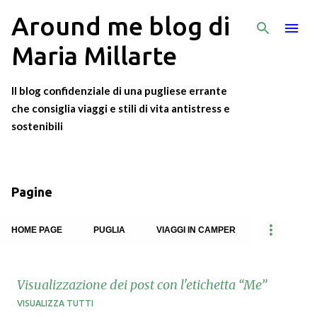
Around me blog di
Passa ai contenuti principali
Maria Millarte
Il blog confidenziale di una pugliese errante
che consiglia viaggi e stili di vita antistress e
sostenibili
Pagine
HOME PAGE
PUGLIA
VIAGGI IN CAMPER
Visualizzazione dei post con l'etichetta
Me
VISUALIZZA TUTTI