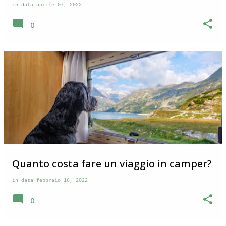
in data
aprile 07, 2022
0
Quanto costa fare un viaggio in camper?
in data
febbraio 16, 2022
0