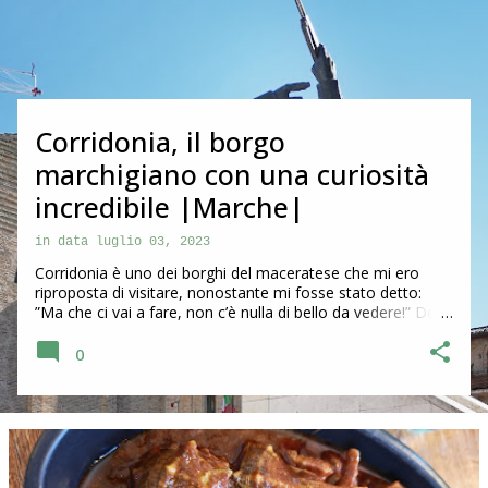
s
t
Corridonia, il borgo
marchigiano con una curiosità
incredibile |Marche|
in data
luglio 03, 2023
Corridonia è uno dei borghi del maceratese che mi ero
riproposta di visitare, nonostante mi fosse stato detto:
”Ma che ci vai a fare, non c’è nulla di bello da vedere!” Devo
dire che questa frase ha sempre l’effetto contrario su di me
e quindi ha prevalso più di prima la curiosità di andare a
0
scoprirla. Alla fine posso confermare che ho fatto bene e
in questo post vi racconto la particolarità di Corridonia che
stupisce e che ha rappresentato per me la vera scoperta di
questo paese. Visita a Corridonia Corridonia si trova nelle
Marche in provincia di Macerata . Il borgo si incontra dopo
pochi chilometri, sulla sinistra, quando si percorre la Val di