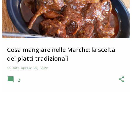
Chienti che da Civitanova Marche va verso i Monti Sibillini.
Da lontano si può vedere il suo profilo con il campanile che
svetta al centro di una serie di case che si estendono su
un’altura. Dopo aver visitato parecchi borghi nel
maceratese che grosso modo si somigliano immaginavo
che anche Corridonia avesse il bel ce...
Cosa mangiare nelle Marche: la scelta
dei piatti tradizionali
in data
aprile 26, 2022
2